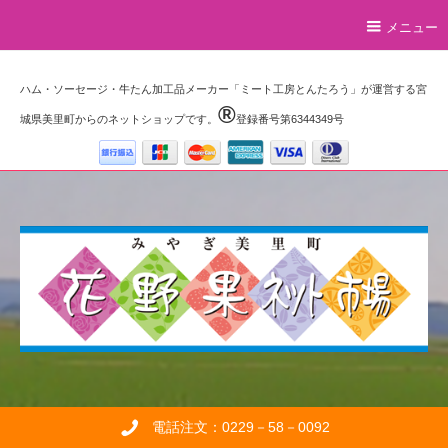
メニュー
ハム・ソーセージ・牛たん加工品メーカー「ミート工房とんたろう」が運営する宮
®️
城県美里町からのネットショップです。
登録番号第6344349号
電話注文：0229－58－0092