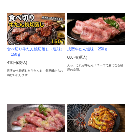
食べ切り牛たん焼切落し（塩味）
成型牛たん塩味 250ｇ
150ｇ
680円(税込)
410円(税込)
えっ、これが牛たん！？一口で虜になる極
厚の幸福。
世界から厳選した牛たんを、美里町からお
届けいたします