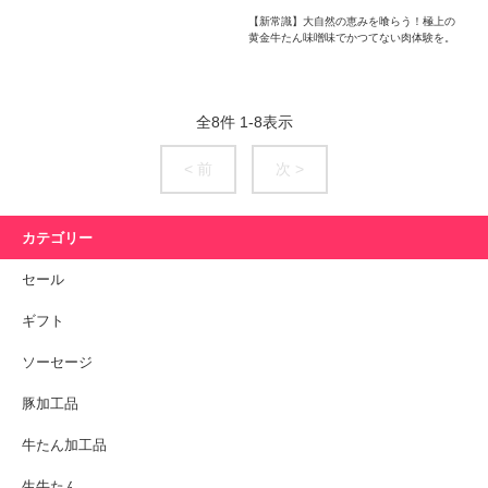
【新常識】大自然の恵みを喰らう！極上の
黄金牛たん味噌味でかつてない肉体験を。
全
8
件
1
-
8
表示
< 前
次 >
カテゴリー
セール
ギフト
ソーセージ
豚加工品
牛たん加工品
生牛たん