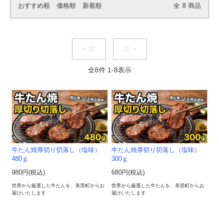
おすすめ順
価格順
新着順
全
8
商品
< 前
次 >
全
8
件
1
-
8
表示
牛たん焼厚切り切落し（塩味）
牛たん焼厚切り切落し（塩味）
480ｇ
300ｇ
980円(税込)
680円(税込)
世界から厳選した牛たんを、美里町からお
世界から厳選した牛たんを、美里町からお
届けいたします
届けいたします