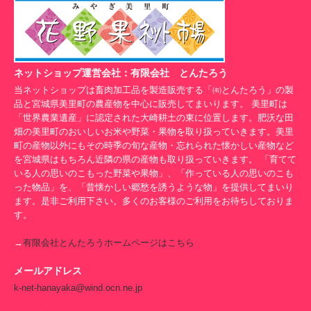
ネットショップ運営会社：有限会社 とんたろう
当ネットショップは畜肉加工品を製造販売する「㈲とんたろう」の製
品と宮城県美里町の農産物を中心に販売してまいります。 美里町は
「世界農業遺産」に認定された大崎耕土の東に位置します。肥沃な田
畑の美里町のおいしいお米や野菜・果物を取り扱っていきます。美里
町の産物以外にもその時季の旬な産物・忘れられた懐かしい産物など
を宮城県はもちろん近隣の県の産物も取り扱っていきます。 「育てて
いる人の思いのこもった野菜や果物」、「作っている人の思いのこも
った物品」を、「昔懐かしい郷愁を誘うような物」を提供してまいり
ます。是非ご利用下さい。多くのお客様のご利用をお待ちしておりま
す。
→
有限会社とんたろうホームページはこちら
メールアドレス
k-net-hanayaka@wind.ocn.ne.jp