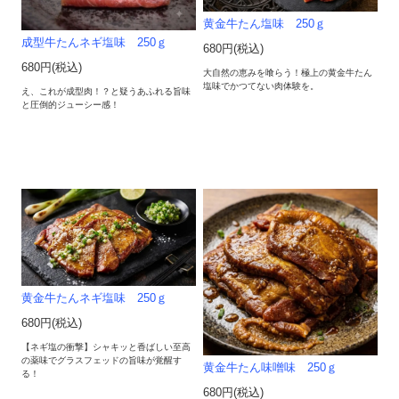
黄金牛たん塩味 250ｇ
成型牛たんネギ塩味 250ｇ
680円(税込)
680円(税込)
大自然の恵みを喰らう！極上の黄金牛たん
塩味でかつてない肉体験を。
え、これが成型肉！？と疑うあふれる旨味
と圧倒的ジューシー感！
黄金牛たんネギ塩味 250ｇ
680円(税込)
【ネギ塩の衝撃】シャキッと香ばしい至高
の薬味でグラスフェッドの旨味が覚醒す
黄金牛たん味噌味 250ｇ
る！
680円(税込)