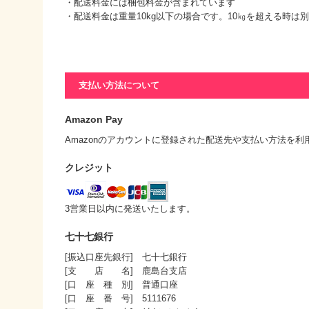
・配送料金には梱包料金が含まれています
・配送料金は重量10kg以下の場合です。10㎏を超える時は
支払い方法について
Amazon Pay
Amazonのアカウントに登録された配送先や支払い方法を
クレジット
3営業日以内に発送いたします。
七十七銀行
[振込口座先銀行] 七十七銀行
[支 店 名] 鹿島台支店
[口 座 種 別] 普通口座
[口 座 番 号] 5111676