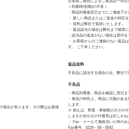
お客様ご都合によるご返品は一切お
＜到着時(初期)の不良＞
・商品到着後翌日までにご連絡下さ
・ 新しい商品またはご返金の対応
・ 送料は弊社で負担いたします。
・ 返品該当の場合は弊社まで確実
・該当品の返送がない場合は受付を
・ お客様からのご連絡のない返品
す。 ご了承ください。
返品送料
不良品に該当する場合のみ、弊社で
不良品
・商品到着後、商品を確認し翌日ま
・食品の特性上、商品に欠陥がある
します。
の場合が有ります。その際はお客様
※ 例えば、野菜・果物類の大小の
しますが虫や土の付着等は応じかね
・ Fax・メールで連絡頂いた時の
Fax番号 0229－58－0592