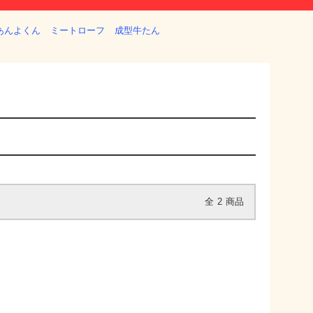
あんよくん
ミートローフ
成型牛たん
全
2
商品