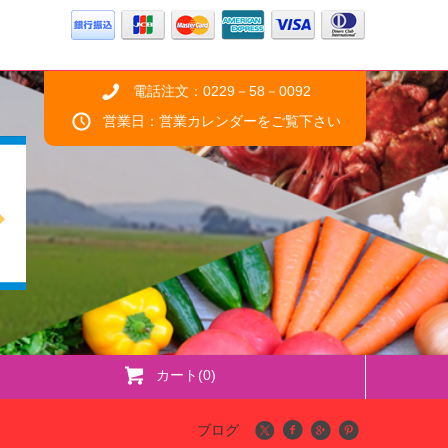
電話注文：0229－58－0092
営業日：営業カレンダーをご覧下さい
カート(
0
)
ブログ