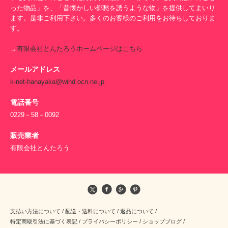
った物品」を、「昔懐かしい郷愁を誘うような物」を提供してまいり
ます。是非ご利用下さい。多くのお客様のご利用をお待ちしておりま
す。
→
有限会社とんたろうホームページはこちら
メールアドレス
k-net-hanayaka@wind.ocn.ne.jp
電話番号
0229－58－0092
販売業者
有限会社とんたろう
支払い方法について
/
配送・送料について
/
返品について
/
特定商取引法に基づく表記
/
プライバシーポリシー
/
ショップブログ
/