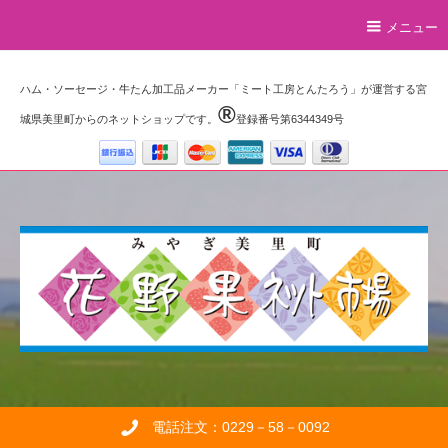
メニュー
ハム・ソーセージ・牛たん加工品メーカー「ミート工房とんたろう」が運営する宮
®️
城県美里町からのネットショップです。
登録番号第6344349号
電話注文：0229－58－0092