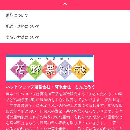
返品について
配送・送料について
支払い方法について
ネットショップ運営会社：有限会社 とんたろう
当ネットショップは畜肉加工品を製造販売する「㈲とんたろう」の製
品と宮城県美里町の農産物を中心に販売してまいります。 美里町は
「世界農業遺産」に認定された大崎耕土の東に位置します。肥沃な田
畑の美里町のおいしいお米や野菜・果物を取り扱っていきます。美里
町の産物以外にもその時季の旬な産物・忘れられた懐かしい産物など
を宮城県はもちろん近隣の県の産物も取り扱っていきます。 「育てて
いる人の思いのこもった野菜や果物」、「作っている人の思いのこも