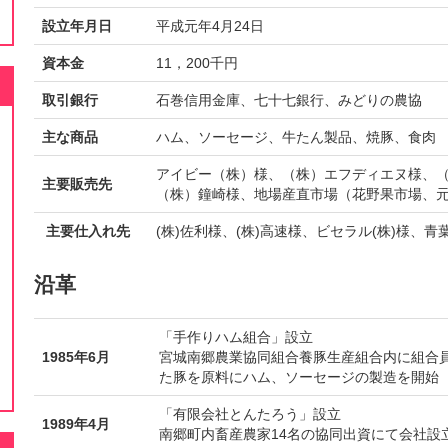
設立年月日
平成元年4月24日
資本金
11，200千円
取引銀行
石巻信用金庫、七十七銀行、みどりの農協
主な商品
ハム、ソーセージ、牛たん製品、焼豚、食肉
アイビー（株）様、（株）エフディエヌ様、
主要販売先
（株）鐘崎様、地場産直市場（花野果市場、
主要仕入れ先
(株)佐利様、(株)高速様、ビセラル(株)様、青葉
沿革
「手作りハム組合」設立
1985年6月
宮城南郷農業協同組合養豚生産組合内に組合員
た豚を原料にハム、ソーセージの製造を開始
「有限会社とんたろう」設立
1989年4月
南郷町内畜産農家14名の協同出資にて会社設立