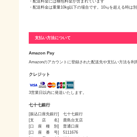
・配送料金には梱包料金が含まれています
・配送料金は重量10kg以下の場合です。10㎏を超える時は
支払い方法について
Amazon Pay
Amazonのアカウントに登録された配送先や支払い方法を
クレジット
3営業日以内に発送いたします。
七十七銀行
[振込口座先銀行] 七十七銀行
[支 店 名] 鹿島台支店
[口 座 種 別] 普通口座
[口 座 番 号] 5111676