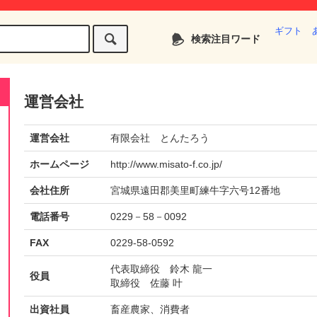
ギフト
検索注目ワード
運営会社
運営会社
有限会社 とんたろう
ホームページ
http://www.misato-f.co.jp/
会社住所
宮城県遠田郡美里町練牛字六号12番地
電話番号
0229－58－0092
FAX
0229-58-0592
代表取締役 鈴木 龍一
役員
取締役 佐藤 叶
出資社員
畜産農家、消費者