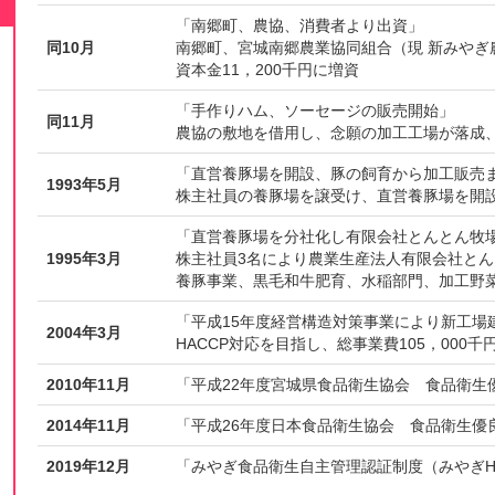
「南郷町、農協、消費者より出資」
同10月
南郷町、宮城南郷農業協同組合（現 新みやぎ
資本金11，200千円に増資
「手作りハム、ソーセージの販売開始」
同11月
農協の敷地を借用し、念願の加工工場が落成
「直営養豚場を開設、豚の飼育から加工販売
1993年5月
株主社員の養豚場を譲受け、直営養豚場を開
「直営養豚場を分社化し有限会社とんとん牧
1995年3月
株主社員3名により農業生産法人有限会社と
養豚事業、黒毛和牛肥育、水稲部門、加工野
「平成15年度経営構造対策事業により新工場
2004年3月
HACCP対応を目指し、総事業費105，000千
2010年11月
「平成22年度宮城県食品衛生協会 食品衛生
2014年11月
「平成26年度日本食品衛生協会 食品衛生優
2019年12月
「みやぎ食品衛生自主管理認証制度（みやぎHA