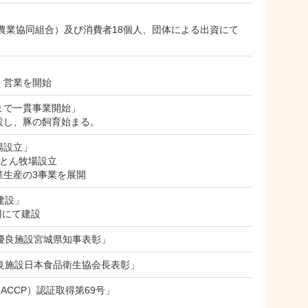
農業協同組合）及び消費者18個人、団体による出資にて
、営業を開始
まで一貫事業開始」
設し、豚の飼育始まる。
場設立」
んとん牧場設立
菜生産の3事業を展開
建設」
円にて建設
優良施設宮城県知事表彰」
良施設日本食品衛生協会長表彰」
CCP）認証取得第69号」