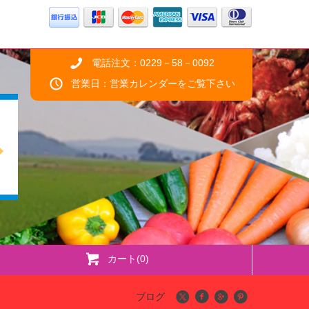
電話注文：0229－58－0092
営業日：営業カレンダーをご覧下さい
カート(
0
)
ブログ