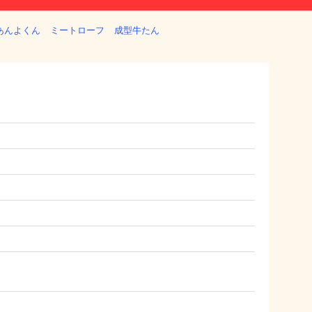
あんよくん
ミートローフ
成型牛たん