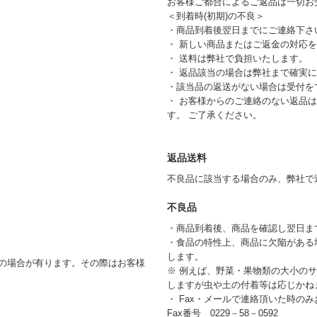
お客様ご都合によるご返品は一切お
＜到着時(初期)の不良＞
・商品到着後翌日までにご連絡下さ
・ 新しい商品またはご返金の対応
・ 送料は弊社で負担いたします。
・ 返品該当の場合は弊社まで確実
・該当品の返送がない場合は受付を
・ お客様からのご連絡のない返品
す。 ご了承ください。
返品送料
不良品に該当する場合のみ、弊社で
不良品
・商品到着後、商品を確認し翌日ま
・食品の特性上、商品に欠陥がある
します。
の場合が有ります。その際はお客様
※ 例えば、野菜・果物類の大小の
しますが虫や土の付着等は応じかね
・ Fax・メールで連絡頂いた時の
Fax番号 0229－58－0592